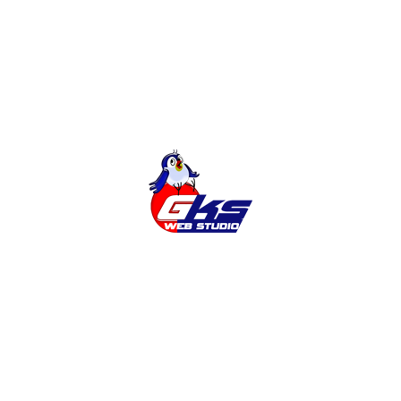
Замовити корпоративний сайт на
WordPress
Створення інтернет-магазину на
OpenCart
20 способів заробити в Інтернеті під
час кризи і не тільки. Частина 1
Готовий Інтернет-магазин. Швидко.
Недорого.