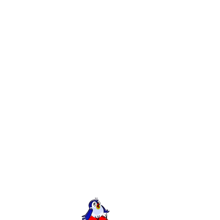
а
10 комментариев
Харьков
кове. У нас вы можете заказать весь спектр услуг,
едставительством вашего бизнеса в Интернете. Вы
, интернет-магазин, портал, форум, доску
быть уверенны, что ваш сайт будет разработан на