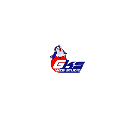
стороны веб-студии, но и самого заказчика
сайта, то есть клиента. К сожалению, нередко
имеет место ситуация, в которой, готовый сайт
не соответствует требованиям клиента.
Почему так происходит? Как избежать
подобных ситуаций? На чьей стороне правда?
Проще говоря: на какие, таящиеся ловушки, мы
должны обратить
ЧИТАТЬ ДАЛЕЕ
1
2
3
…
9
Поиск