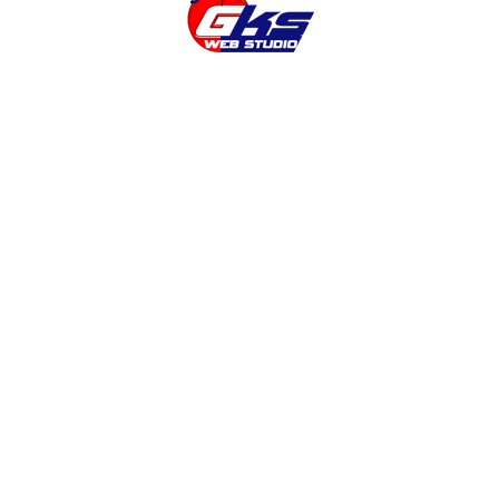
а
4 комментария
Одесса