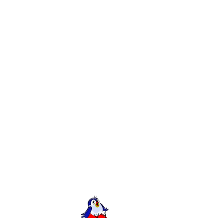
ов Украина
с нет в бизнесе. Билл Гейтс Сегодняшние реалии
 успешный и он приносил прибыль, вам необходимо,
тернете. А представительство вашего бизнеса в
ании может представлять ваши