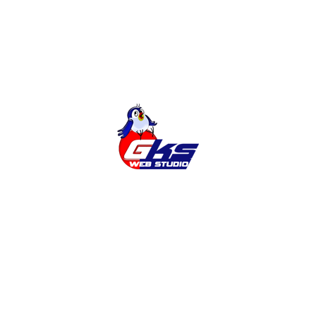
разных областей дизайн-индустрии.
Графический дизайн представляет собой
процесс создания публикаций, презентаций,
веб-сайтов и т.п., основанный на основных
принципах дизайна, закономерной
завершенности и привлекательности. Сейчас в
графическом дизайне используются
инновационные цифровые
ЧИТАТЬ ДАЛЕЕ
1
2
Поиск