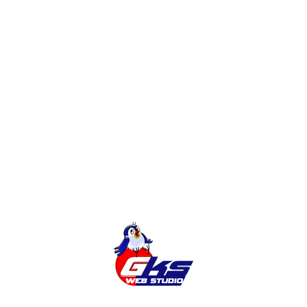
Конструктор, Фрилансер или Веб-
студия? Сколько будет стоить сайт?
Редизайн интернет-магазина или
доработки?
Создание Интернет-Магазина на
Magento
Категории
Без Категории