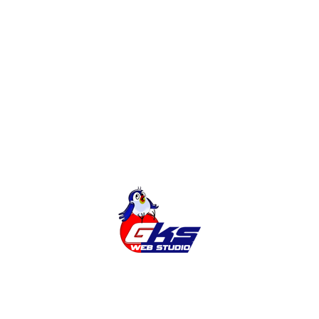
во время кризиса и не только. Часть 1
Готовый Интернет-магазин. Быстро.
Недорого.
Интеграция интернет-магазина
OpenCart c Rozetka, Prom.ua
Конструктор, Фрилансер или Веб-
студия? Сколько будет стоить сайт?
Редизайн интернет-магазина или