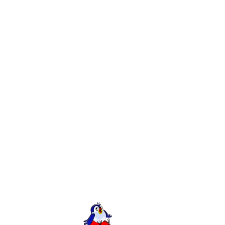
а
2 комментария
ов в Ровно
оздно вы поймете, что без сайта вам не обойтись.
умает о своем развитии и будущем, должна иметь
 можете получить новых клиентов, прибыль,
и, ее продукции, услугах. GKS