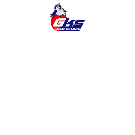
Cms
Cms Opencart
Magento
Opencart
Seo
Wordpress
Wordpress
Worpdress
Замовити Корпоративний Сайт
Створення Інтернет-Магазину На OpenCart
Алаптивний Дизайн
Безопасность Сайта
Веб-Дизайн
Готовий Інтернет-Магазин
Готові Шаблони
Заказать Интернет-Магазин
Заказать Продвижение
Заказать Продвижение Сайта
Заказать Сайт
Заказать Сео
Замовити Сайт
Замовити Сайт Wordpress