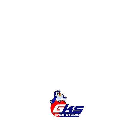
Додавання української мови на сайт
Навіщо потрібен САЙТ?
Замовити корпоративний сайт на
WordPress
Створення інтернет-магазину на
OpenCart