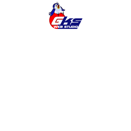
Cms
Cms Opencart
Google Analytics
Magento
Opencart
Seo
Wordpress
Адаптивный Дизайн
Баннеры
Безопасность Сайта
Веб-Дизайн
Готовый Интернет-Магазин
Заказать Интернет-Магазин
Заказать Продвижение
Заказать Продвижение Сайта
Заказать Раскрутку Сайта
Заказать Сайт
Заказать Сайт Винница