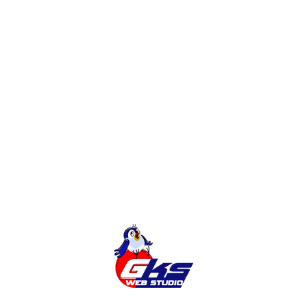
Конструктор, Фрилансер или Веб-
студия? Сколько будет стоить сайт?
Редизайн интернет-магазина или
доработки?
Создание Интернет-Магазина на
Magento
Категории
Без Категории