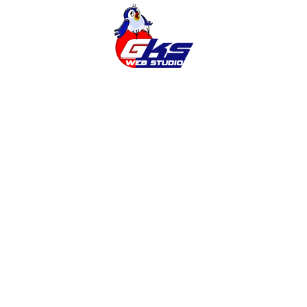
Cms
Cms Opencart
Google Analytics
Magento
Opencart
Seo
Wordpress
Адаптивный Дизайн
Баннеры
Безопасность Сайта
Веб-Дизайн
Готовый Интернет-Магазин
Заказать Интернет-Магазин
Заказать Продвижение
Заказать Продвижение Сайта
Заказать Раскрутку Сайта
Заказать Сайт
Заказать Сайт Винница