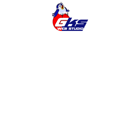
Cms
Cms Opencart
Google Analytics
Magento
Opencart
Seo
Wordpress
Адаптивный Дизайн
Баннеры
Безопасность Сайта
Веб-Дизайн
Готовый Интернет-Магазин
Заказать Интернет-Магазин
Заказать Продвижение
Заказать Продвижение Сайта
Заказать Раскрутку Сайта
Заказать Сайт
Заказать Сайт Винница