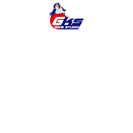
Cms
Cms Opencart
Google Analytics
Magento
Opencart
Seo
Wordpress
Адаптивный Дизайн
Баннеры
Безопасность Сайта
Веб-Дизайн
Готовый Интернет-Магазин
Заказать Интернет-Магазин
Заказать Продвижение
Заказать Продвижение Сайта
Заказать Раскрутку Сайта
Заказать Сайт
Заказать Сайт Винница